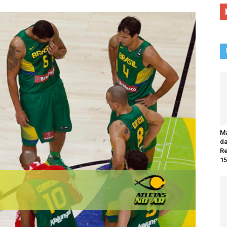
Ma
da
R
15