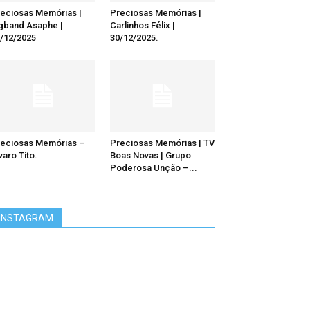
eciosas Memórias |
Preciosas Memórias |
gband Asaphe |
Carlinhos Félix |
/12/2025
30/12/2025.
eciosas Memórias –
Preciosas Memórias | TV
varo Tito.
Boas Novas | Grupo
Poderosa Unção –...
INSTAGRAM