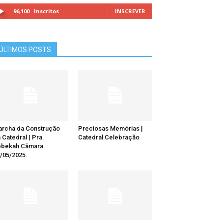
96,100
Inscritos
INSCREVER
ÚLTIMOS POSTS
rcha da Construção
Preciosas Memórias |
 Catedral | Pra.
Catedral Celebração
ebekah Câmara
/05/2025.