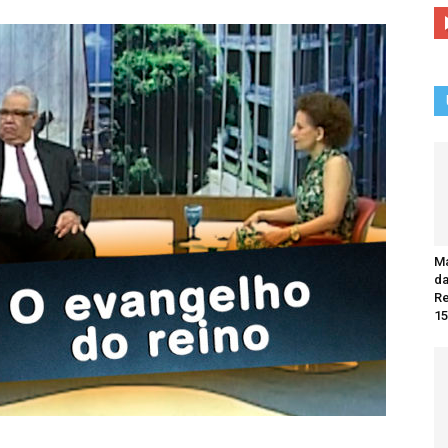
Ma
da
R
15