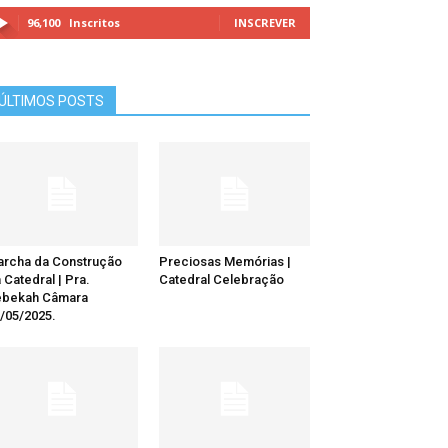
96,100
Inscritos
INSCREVER
ÚLTIMOS POSTS
rcha da Construção
Preciosas Memórias |
 Catedral | Pra.
Catedral Celebração
ebekah Câmara
/05/2025.