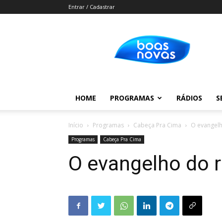
Entrar / Cadastrar
Boas
Novas
HOME
PROGRAMAS
RÁDIOS
S
Início
Programas
Cabeça Pra Cima
O evangelh
Programas
Cabeça Pra Cima
O evangelho do r