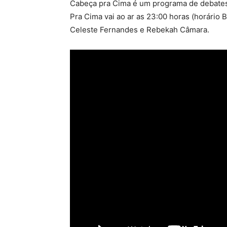
Cabeça pra Cima é um programa de debates
Pra Cima vai ao ar as 23:00 horas (horário 
Celeste Fernandes e Rebekah Câmara.