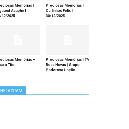
eciosas Memórias |
Preciosas Memórias |
gband Asaphe |
Carlinhos Félix |
/12/2025
30/12/2025.
eciosas Memórias –
Preciosas Memórias | TV
varo Tito.
Boas Novas | Grupo
Poderosa Unção –...
INSTAGRAM