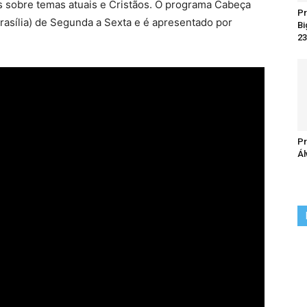
 sobre temas atuais e Cristãos. O programa Cabeça
Pr
Brasília) de Segunda a Sexta e é apresentado por
Bi
23
Pr
Ál