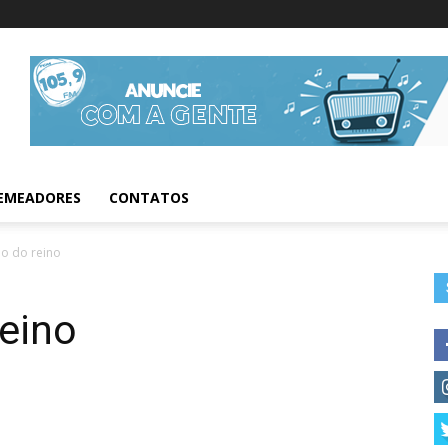
Informações da Fig
EMEADORES
CONTATOS
o do reino
eino