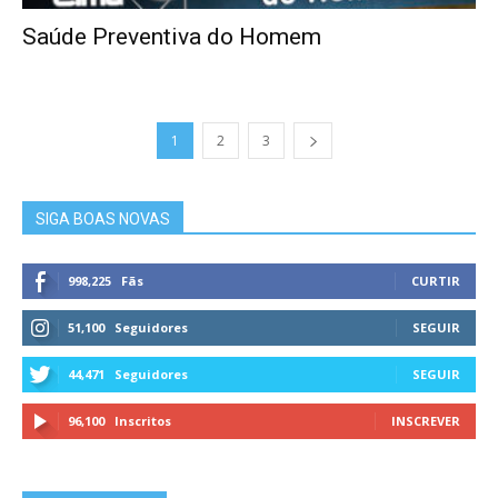
Saúde Preventiva do Homem
1
2
3
SIGA BOAS NOVAS
998,225
Fãs
CURTIR
51,100
Seguidores
SEGUIR
44,471
Seguidores
SEGUIR
96,100
Inscritos
INSCREVER