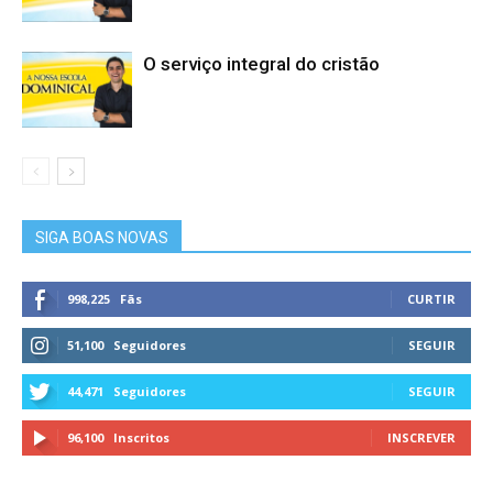
O serviço integral do cristão
SIGA BOAS NOVAS
998,225
Fãs
CURTIR
51,100
Seguidores
SEGUIR
44,471
Seguidores
SEGUIR
96,100
Inscritos
INSCREVER