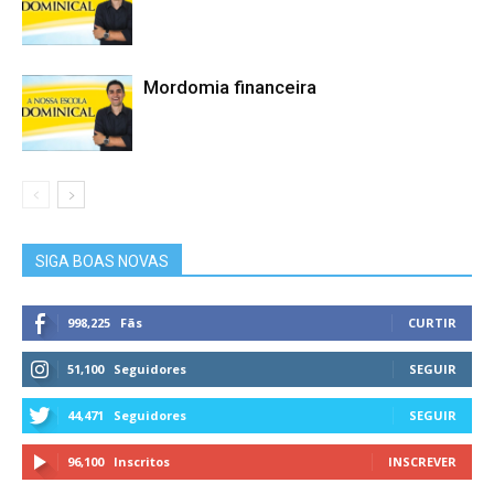
Mordomia financeira
SIGA BOAS NOVAS
998,225
Fãs
CURTIR
51,100
Seguidores
SEGUIR
44,471
Seguidores
SEGUIR
96,100
Inscritos
INSCREVER