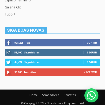
Espaço Feminino
Galeria Clip
Tudo +
SIGA BOAS NOVAS
998,225
Fãs
CURTIR
51,100
Seguidores
SEGUIR
44,471
Seguidores
SEGUIR
96,100
Inscritos
INSCREVER
Home
Semeadores
Contatos
© Copyright 2022 - Boas Novas, Eu quero mais!