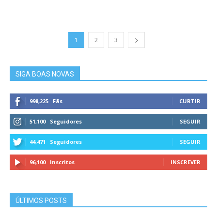
1
2
3
SIGA BOAS NOVAS
998,225
Fãs
CURTIR
51,100
Seguidores
SEGUIR
44,471
Seguidores
SEGUIR
96,100
Inscritos
INSCREVER
ÚLTIMOS POSTS