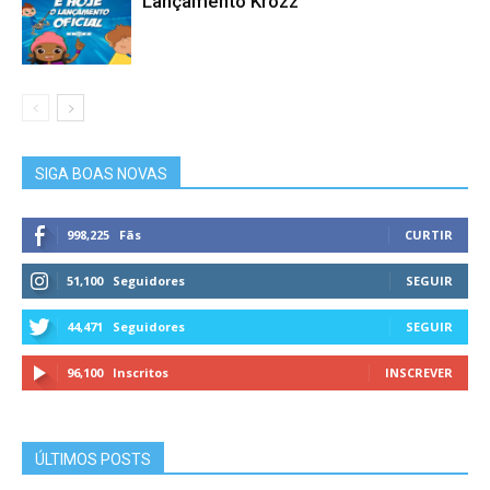
Lançamento Krozz
SIGA BOAS NOVAS
998,225
Fãs
CURTIR
51,100
Seguidores
SEGUIR
44,471
Seguidores
SEGUIR
96,100
Inscritos
INSCREVER
ÚLTIMOS POSTS