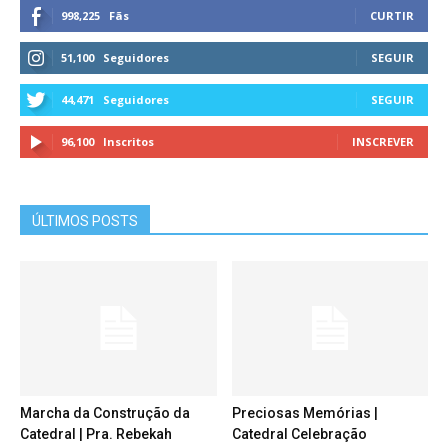
998,225
Fãs
CURTIR
51,100
Seguidores
SEGUIR
44,471
Seguidores
SEGUIR
96,100
Inscritos
INSCREVER
ÚLTIMOS POSTS
Marcha da Construção da
Preciosas Memórias |
Catedral | Pra. Rebekah
Catedral Celebração