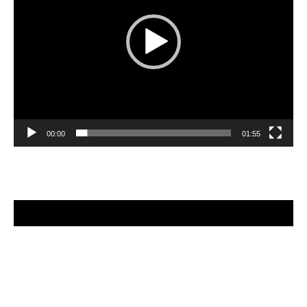
00:00
01:55
Tocador
de
vídeo