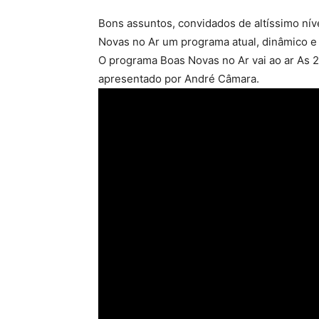
Bons assuntos, convidados de altíssimo nív
Novas no Ar um programa atual, dinâmico e 
O programa Boas Novas no Ar vai ao ar As 21
apresentado por André Câmara.