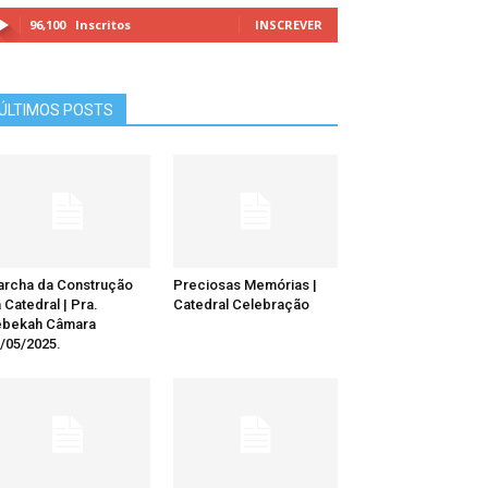
96,100
Inscritos
INSCREVER
ÚLTIMOS POSTS
rcha da Construção
Preciosas Memórias |
 Catedral | Pra.
Catedral Celebração
ebekah Câmara
/05/2025.