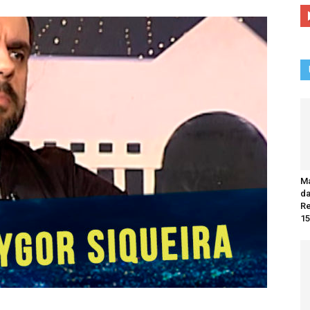
Ma
da
R
15