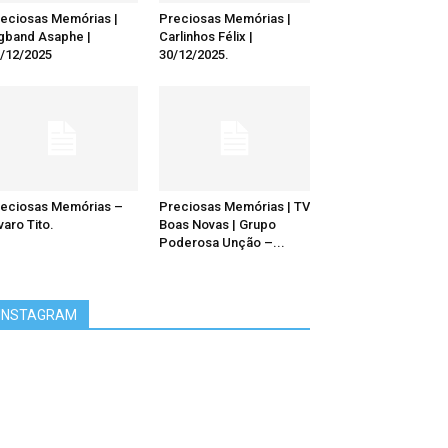
eciosas Memórias |
Preciosas Memórias |
gband Asaphe |
Carlinhos Félix |
/12/2025
30/12/2025.
eciosas Memórias –
Preciosas Memórias | TV
varo Tito.
Boas Novas | Grupo
Poderosa Unção –...
INSTAGRAM