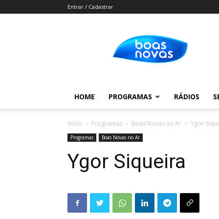
Entrar / Cadastrar
Boas
Novas
HOME
PROGRAMAS
RÁDIOS
S
Início
Programas
Boas Novas no Ar
Ygor Siqu
Programas
Boas Novas no Ar
Ygor Siqueira