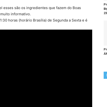
Pr
el esses são os ingredientes que fazem do Boas
Bi
23
muito informativo.
:30 horas (horário Brasília) de Segunda a Sexta e é
Pr
Ál