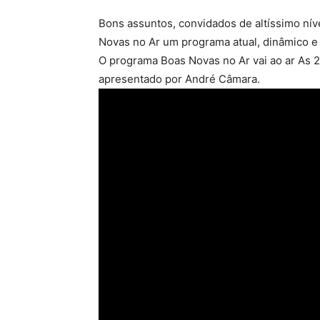
Bons assuntos, convidados de altíssimo nív
Novas no Ar um programa atual, dinâmico e 
O programa Boas Novas no Ar vai ao ar As 21
apresentado por André Câmara.