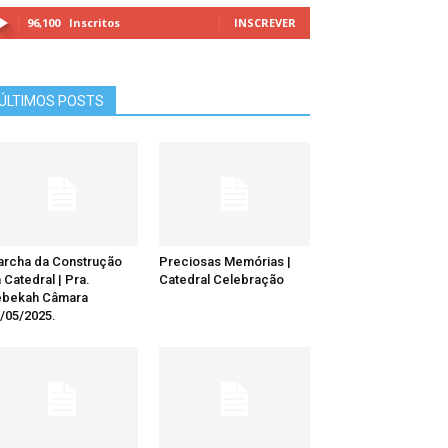
96,100
Inscritos
INSCREVER
ÚLTIMOS POSTS
rcha da Construção
Preciosas Memórias |
 Catedral | Pra.
Catedral Celebração
ebekah Câmara
/05/2025.