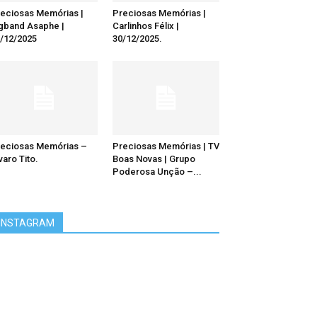
eciosas Memórias |
Preciosas Memórias |
gband Asaphe |
Carlinhos Félix |
/12/2025
30/12/2025.
eciosas Memórias –
Preciosas Memórias | TV
varo Tito.
Boas Novas | Grupo
Poderosa Unção –...
INSTAGRAM