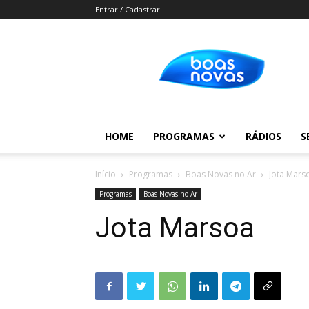
Entrar / Cadastrar
Boas
Novas
HOME
PROGRAMAS
RÁDIOS
S
Início
Programas
Boas Novas no Ar
Jota Mars
Programas
Boas Novas no Ar
Jota Marsoa