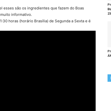
Pr
el esses são os ingredientes que fazem do Boas
Bi
23
muito informativo.
:30 horas (horário Brasília) de Segunda a Sexta e é
Pr
Ál