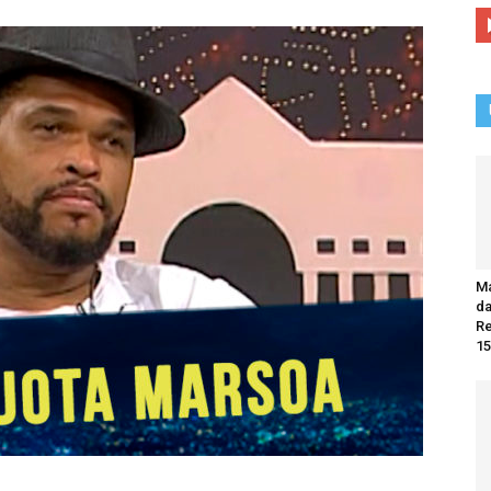
Ma
da
R
15