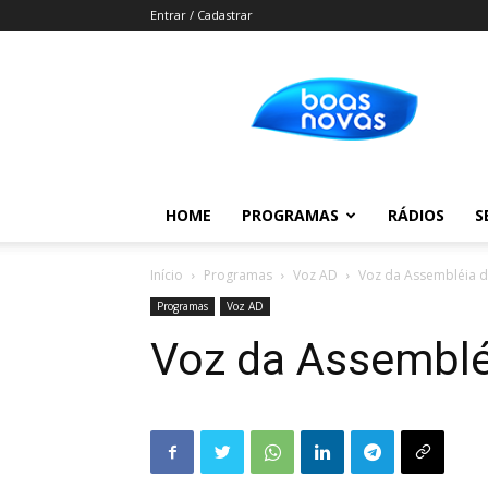
Entrar / Cadastrar
Boas
Novas
HOME
PROGRAMAS
RÁDIOS
S
Início
Programas
Voz AD
Voz da Assembléia 
Programas
Voz AD
Voz da Assemblé