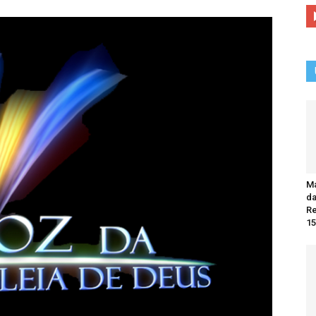
Ma
da
R
15