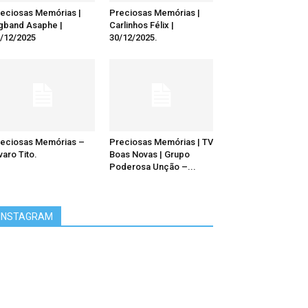
eciosas Memórias |
Preciosas Memórias |
gband Asaphe |
Carlinhos Félix |
/12/2025
30/12/2025.
eciosas Memórias –
Preciosas Memórias | TV
varo Tito.
Boas Novas | Grupo
Poderosa Unção –...
INSTAGRAM