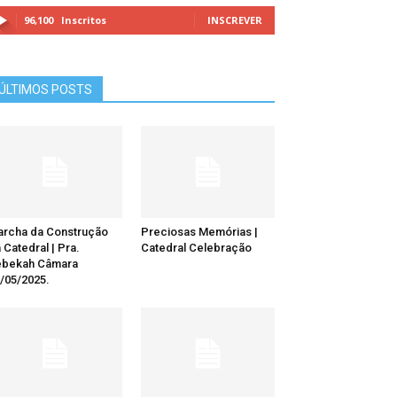
96,100
Inscritos
INSCREVER
ÚLTIMOS POSTS
rcha da Construção
Preciosas Memórias |
 Catedral | Pra.
Catedral Celebração
ebekah Câmara
/05/2025.