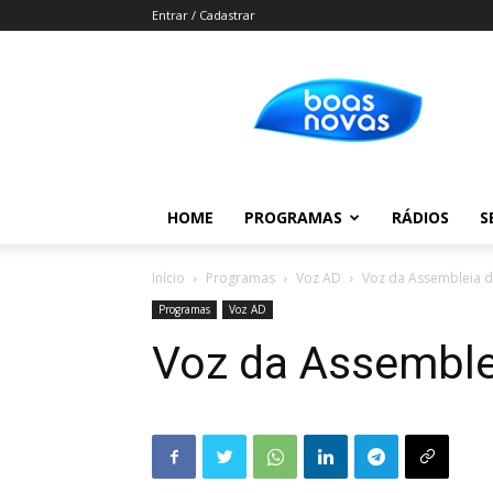
Entrar / Cadastrar
Boas
Novas
HOME
PROGRAMAS
RÁDIOS
S
Início
Programas
Voz AD
Voz da Assembleia 
Programas
Voz AD
Voz da Assemble