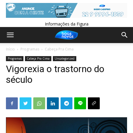
Informações da Figura
Início
Programas
Cabeça Pra Cima
Programas
Cabeça Pra Cima
Uncategorized
Vigorexia o trastorno do
século