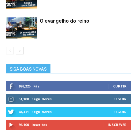
O evangelho do reino
SIGA BOAS NOVAS
998,225
Fãs
CURTIR
51,100
Seguidores
SEGUIR
44,471
Seguidores
SEGUIR
96,100
Inscritos
INSCREVER