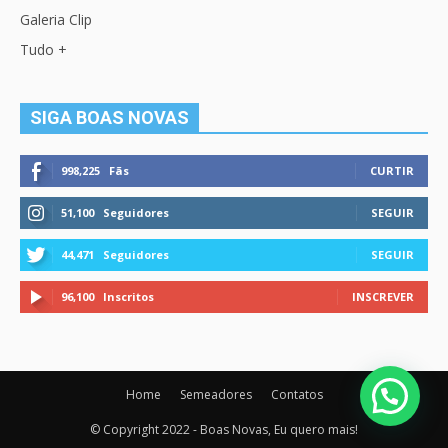
Galeria Clip
Tudo +
SIGA BOAS NOVAS
998,225
Fãs
CURTIR
51,100
Seguidores
SEGUIR
44,471
Seguidores
SEGUIR
96,100
Inscritos
INSCREVER
Home
Semeadores
Contatos
© Copyright 2022 - Boas Novas, Eu quero mais!