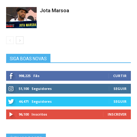
Jota Marsoa
SIGA BOAS NOVAS
998,225
Fãs
CURTIR
51,100
Seguidores
SEGUIR
44,471
Seguidores
SEGUIR
96,100
Inscritos
INSCREVER