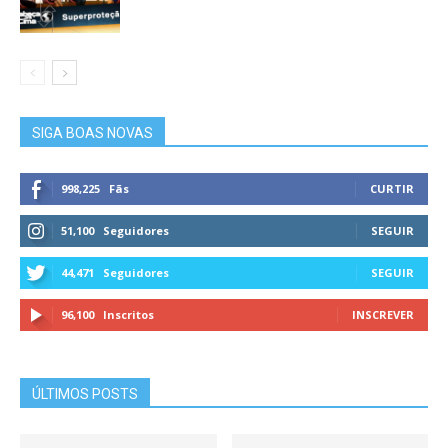
SIGA BOAS NOVAS
998,225
Fãs
CURTIR
51,100
Seguidores
SEGUIR
44,471
Seguidores
SEGUIR
96,100
Inscritos
INSCREVER
ÚLTIMOS POSTS