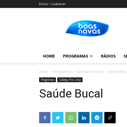
Entrar / Cadastrar
Boas
Novas
HOME
PROGRAMAS
RÁDIOS
S
Início
Programas
Cabeça Pra Cima
Saúde Buca
Programas
Cabeça Pra Cima
Saúde Bucal