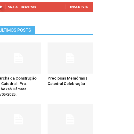
96,100
Inscritos
INSCREVER
ÚLTIMOS POSTS
rcha da Construção
Preciosas Memórias |
 Catedral | Pra.
Catedral Celebração
ebekah Câmara
/05/2025.