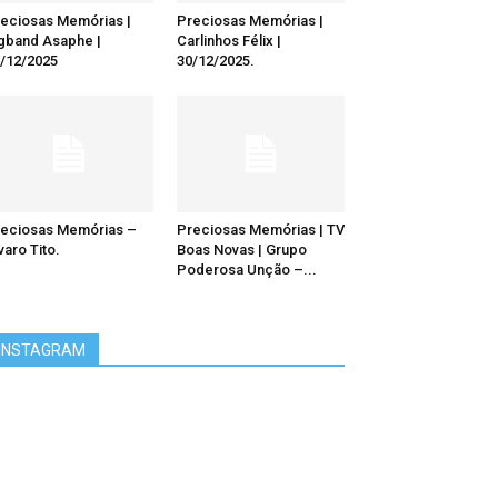
eciosas Memórias |
Preciosas Memórias |
gband Asaphe |
Carlinhos Félix |
/12/2025
30/12/2025.
eciosas Memórias –
Preciosas Memórias | TV
varo Tito.
Boas Novas | Grupo
Poderosa Unção –...
INSTAGRAM