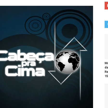
Ma
da
R
15