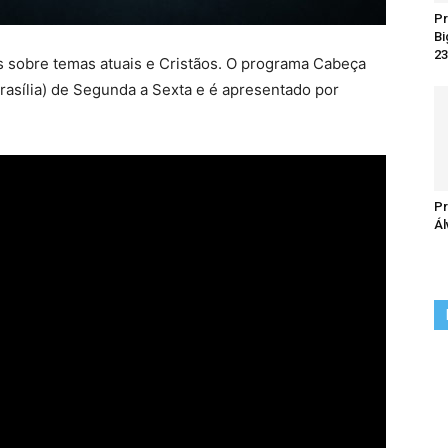
Pr
Bi
23
 sobre temas atuais e Cristãos. O programa Cabeça
Brasília) de Segunda a Sexta e é apresentado por
Pr
Ál