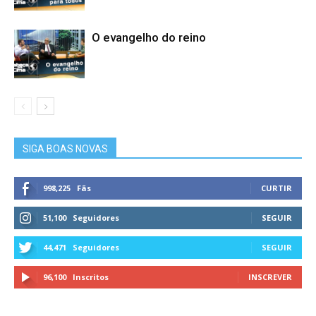
O evangelho do reino
SIGA BOAS NOVAS
998,225
Fãs
CURTIR
51,100
Seguidores
SEGUIR
44,471
Seguidores
SEGUIR
96,100
Inscritos
INSCREVER