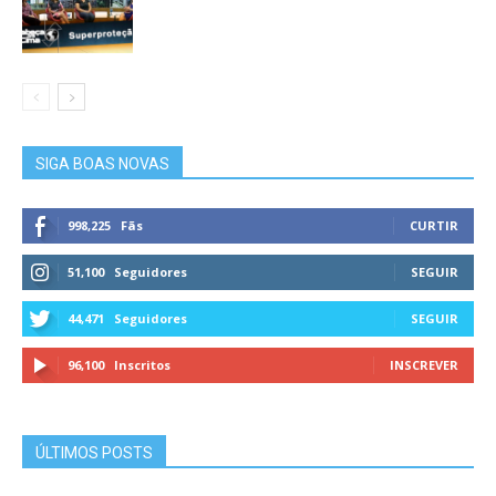
SIGA BOAS NOVAS
998,225
Fãs
CURTIR
51,100
Seguidores
SEGUIR
44,471
Seguidores
SEGUIR
96,100
Inscritos
INSCREVER
ÚLTIMOS POSTS