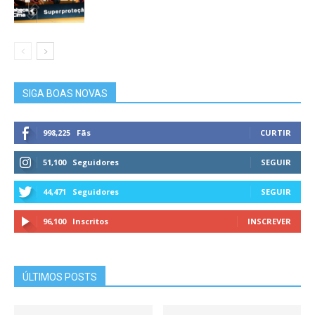
SIGA BOAS NOVAS
998,225
Fãs
CURTIR
51,100
Seguidores
SEGUIR
44,471
Seguidores
SEGUIR
96,100
Inscritos
INSCREVER
ÚLTIMOS POSTS