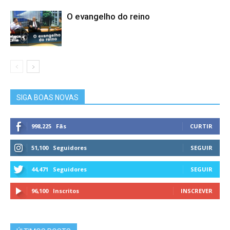
O evangelho do reino
SIGA BOAS NOVAS
998,225
Fãs
CURTIR
51,100
Seguidores
SEGUIR
44,471
Seguidores
SEGUIR
96,100
Inscritos
INSCREVER