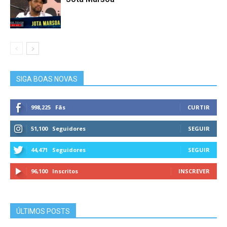
SIGA BOAS NOVAS
998,225
Fãs
CURTIR
51,100
Seguidores
SEGUIR
44,471
Seguidores
SEGUIR
96,100
Inscritos
INSCREVER
ÚLTIMOS POSTS