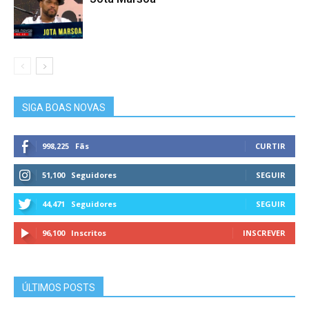
SIGA BOAS NOVAS
998,225
Fãs
CURTIR
51,100
Seguidores
SEGUIR
44,471
Seguidores
SEGUIR
96,100
Inscritos
INSCREVER
ÚLTIMOS POSTS