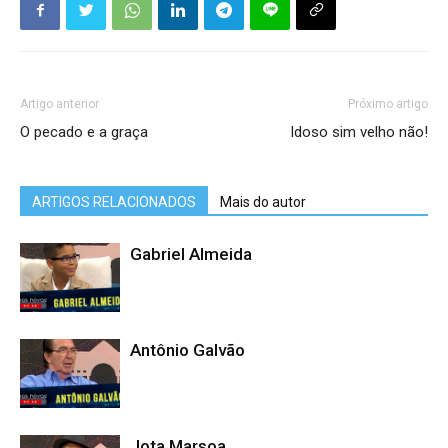
Artigo anterior
Próximo artigo
O pecado e a graça
Idoso sim velho não!
ARTIGOS RELACIONADOS
Mais do autor
Gabriel Almeida
Antônio Galvão
Jota Marsoa