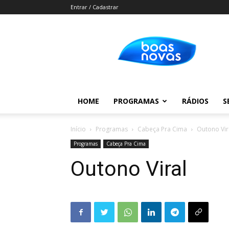
Entrar / Cadastrar
Boas
Novas
HOME
PROGRAMAS
RÁDIOS
S
Início
Programas
Cabeça Pra Cima
Outono Vir
Programas
Cabeça Pra Cima
Outono Viral