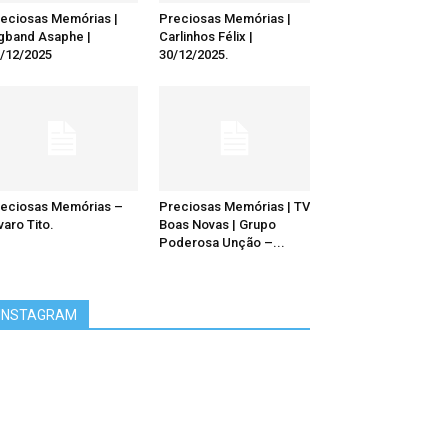
eciosas Memórias |
Preciosas Memórias |
gband Asaphe |
Carlinhos Félix |
/12/2025
30/12/2025.
eciosas Memórias –
Preciosas Memórias | TV
varo Tito.
Boas Novas | Grupo
Poderosa Unção –...
INSTAGRAM