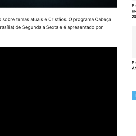
Pr
Bi
23
 sobre temas atuais e Cristãos. O programa Cabeça
Brasília) de Segunda a Sexta e é apresentado por
Pr
Ál