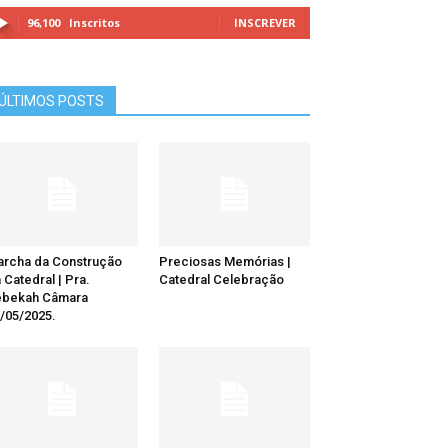
96,100
Inscritos
INSCREVER
ÚLTIMOS POSTS
rcha da Construção
Preciosas Memórias |
 Catedral | Pra.
Catedral Celebração
ebekah Câmara
/05/2025.