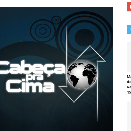
Ma
da
R
15