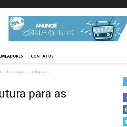
Informações da Fig
EMEADORES
CONTATOS
fraestrutura para as olimpíadas
utura para as