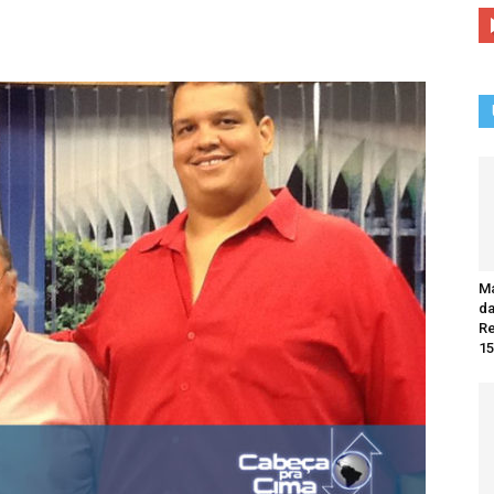
Ma
da
R
15