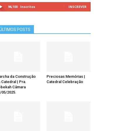
96,100
Inscritos
INSCREVER
ÚLTIMOS POSTS
rcha da Construção
Preciosas Memórias |
 Catedral | Pra.
Catedral Celebração
ebekah Câmara
/05/2025.