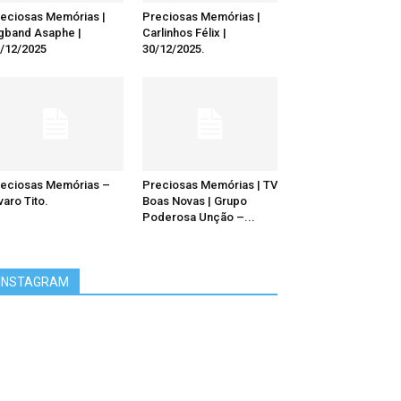
eciosas Memórias |
Preciosas Memórias |
gband Asaphe |
Carlinhos Félix |
/12/2025
30/12/2025.
eciosas Memórias –
Preciosas Memórias | TV
varo Tito.
Boas Novas | Grupo
Poderosa Unção –...
INSTAGRAM