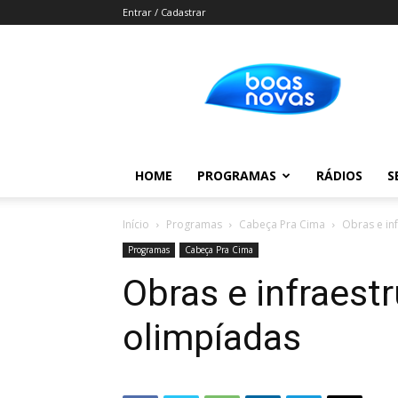
Entrar / Cadastrar
Boas
Novas
HOME
PROGRAMAS
RÁDIOS
S
Início
Programas
Cabeça Pra Cima
Obras e in
Programas
Cabeça Pra Cima
Obras e infraestr
olimpíadas