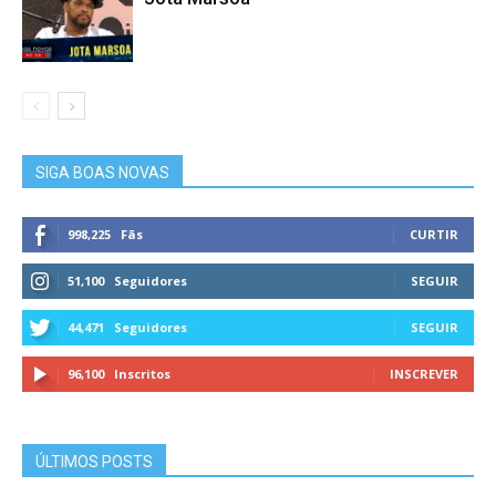
SIGA BOAS NOVAS
998,225
Fãs
CURTIR
51,100
Seguidores
SEGUIR
44,471
Seguidores
SEGUIR
96,100
Inscritos
INSCREVER
ÚLTIMOS POSTS