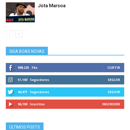
Jota Marsoa
SIGA BOAS NOVAS
998,225
Fãs
CURTIR
51,100
Seguidores
SEGUIR
44,471
Seguidores
SEGUIR
96,100
Inscritos
INSCREVER
ÚLTIMOS POSTS