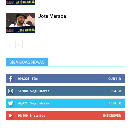
Jota Marsoa
SIGA BOAS NOVAS
998,225
Fãs
CURTIR
51,100
Seguidores
SEGUIR
44,471
Seguidores
SEGUIR
96,100
Inscritos
INSCREVER