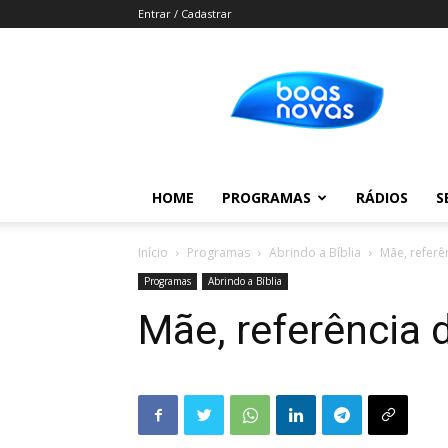
Entrar / Cadastrar
Boas
Novas
HOME
PROGRAMAS
RÁDIOS
S
Início
Programas
Abrindo a Bíblia
Mãe, referên
Programas
Abrindo a Bíblia
Mãe, referência d