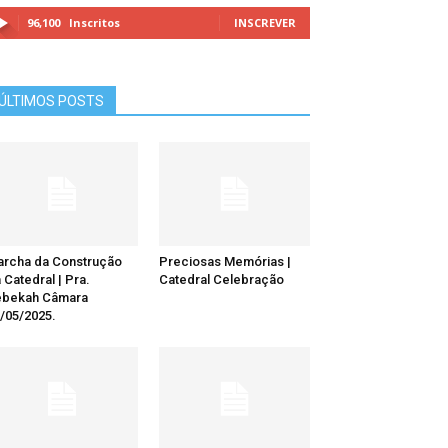
96,100
Inscritos
INSCREVER
ÚLTIMOS POSTS
rcha da Construção
Preciosas Memórias |
 Catedral | Pra.
Catedral Celebração
ebekah Câmara
/05/2025.