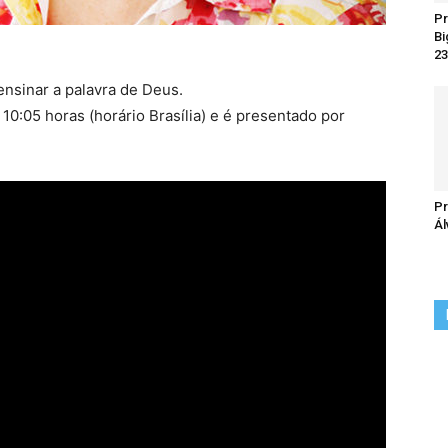
Pr
Bi
23
ensinar a palavra de Deus.
10:05 horas (horário Brasília) e é presentado por
Pr
Ál