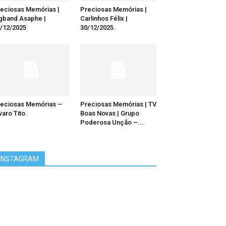
eciosas Memórias |
Preciosas Memórias |
gband Asaphe |
Carlinhos Félix |
/12/2025
30/12/2025.
eciosas Memórias –
Preciosas Memórias | TV
varo Tito.
Boas Novas | Grupo
Poderosa Unção –...
INSTAGRAM