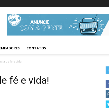
Informações da Fig
EMEADORES
CONTATOS
cia de fé e vida!
e fé e vida!