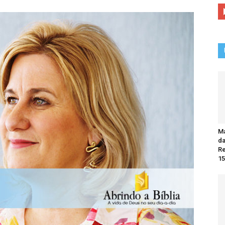
Ma
da
R
15