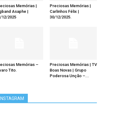
eciosas Memórias |
Preciosas Memórias |
gband Asaphe |
Carlinhos Félix |
/12/2025
30/12/2025.
eciosas Memórias –
Preciosas Memórias | TV
varo Tito.
Boas Novas | Grupo
Poderosa Unção –...
INSTAGRAM