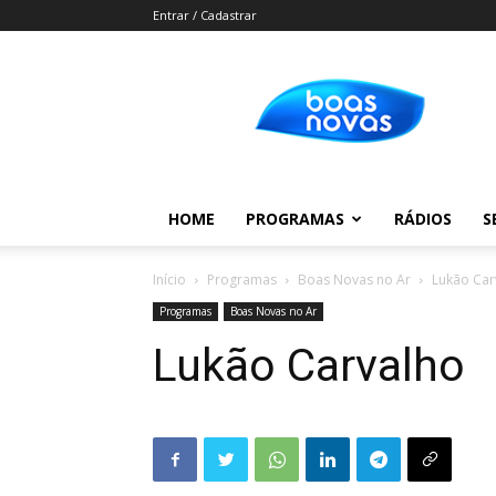
Entrar / Cadastrar
Boas
Novas
HOME
PROGRAMAS
RÁDIOS
S
Início
Programas
Boas Novas no Ar
Lukão Car
Programas
Boas Novas no Ar
Lukão Carvalho