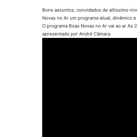
Bons assuntos, convidados de altíssimo nív
Novas no Ar um programa atual, dinâmico e 
O programa Boas Novas no Ar vai ao ar As 21
apresentado por André Câmara.