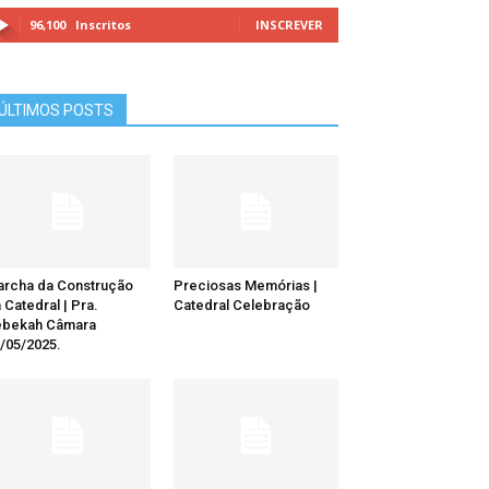
96,100
Inscritos
INSCREVER
ÚLTIMOS POSTS
rcha da Construção
Preciosas Memórias |
 Catedral | Pra.
Catedral Celebração
ebekah Câmara
/05/2025.