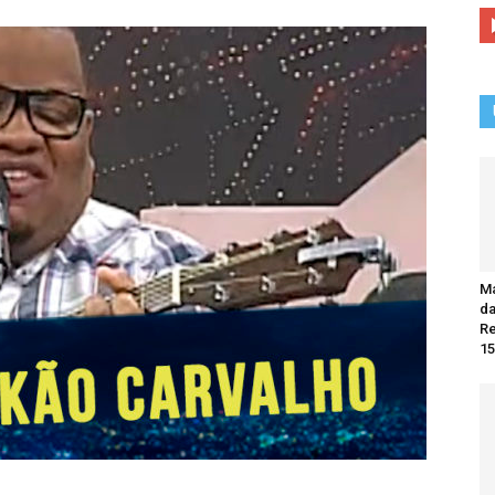
Ma
da
R
15