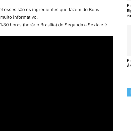
Pr
el esses são os ingredientes que fazem do Boas
Bi
23
muito informativo.
:30 horas (horário Brasília) de Segunda a Sexta e é
Pr
Ál