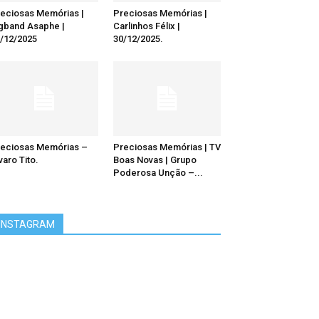
eciosas Memórias |
Preciosas Memórias |
gband Asaphe |
Carlinhos Félix |
/12/2025
30/12/2025.
eciosas Memórias –
Preciosas Memórias | TV
varo Tito.
Boas Novas | Grupo
Poderosa Unção –...
INSTAGRAM