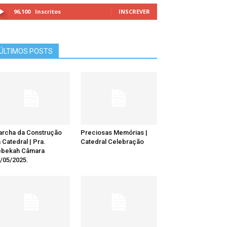
96,100
Inscritos
INSCREVER
ÚLTIMOS POSTS
rcha da Construção
Preciosas Memórias |
 Catedral | Pra.
Catedral Celebração
ebekah Câmara
/05/2025.