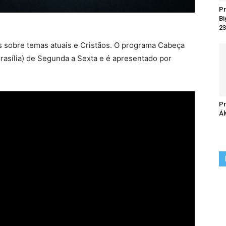
Pr
Bi
23
 sobre temas atuais e Cristãos. O programa Cabeça
Brasília) de Segunda a Sexta e é apresentado por
Pr
Ál