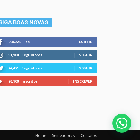
SIGA BOAS NOVAS
998,225
Fãs
CURTIR
51,100
Seguidores
SEGUIR
44,471
Seguidores
SEGUIR
96,100
Inscritos
INSCREVER
Home
Semeadores
Contatos