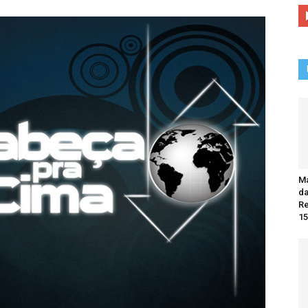
Ma
da
R
15