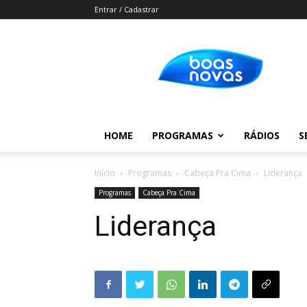
Entrar / Cadastrar
Boas
Novas
HOME
PROGRAMAS
RÁDIOS
S
Início
Programas
Cabeça Pra Cima
Liderança
Programas
Cabeça Pra Cima
Liderança