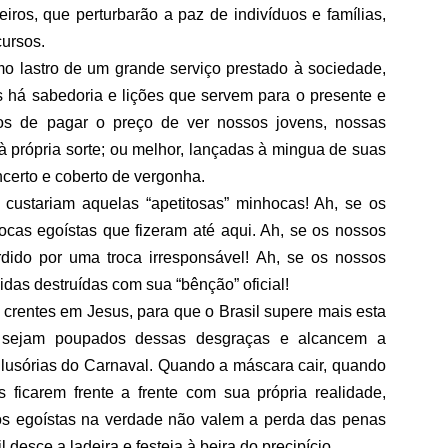
eiros, que perturbarão a paz de indivíduos e famílias,
cursos.
mo lastro de um grande serviço prestado à sociedade,
mes há sabedoria e lições que servem para o presente e
mos de pagar o preço de ver nossos jovens, nossas
s à própria sorte; ou melhor, lançadas à mingua de suas
incerto e coberto de vergonha.
custariam aquelas “apetitosas” minhocas! Ah, se os
rocas egoístas que fizeram até aqui. Ah, se os nossos
ido por uma troca irresponsável! Ah, se os nossos
das destruídas com sua “bênção” oficial!
 crentes em Jesus, para que o Brasil supere mais esta
s sejam poupados dessas desgraças e alcancem a
 ilusórias do Carnaval. Quando a máscara cair, quando
s ficarem frente a frente com sua própria realidade,
s egoístas na verdade não valem a perda das penas
 desce a ladeira e festeja à beira do precipício.