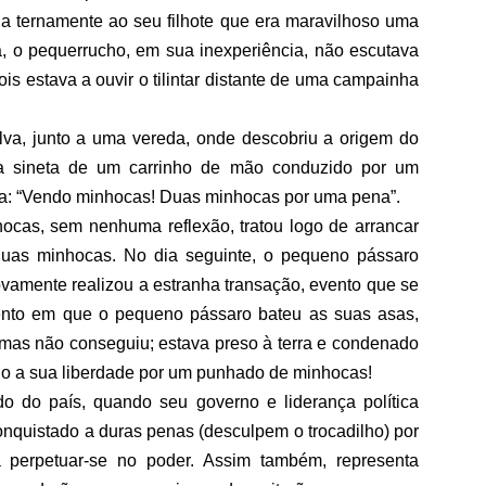
a ternamente ao seu filhote que era maravilhoso uma
a, o pequerrucho, em sua inexperiência, não escutava
s estava a ouvir o tilintar distante de uma campainha
va, junto a uma vereda, onde descobriu a origem do
ela sineta de um carrinho de mão conduzido por um
a: “Vendo minhocas! Duas minhocas por uma pena”.
cas, sem nenhuma reflexão, tratou logo de arrancar
uas minhocas. No dia seguinte, o pequeno pássaro
ovamente realizou a estranha transação, evento que se
ento em que o pequeno pássaro bateu as suas asas,
, mas não conseguiu; estava preso à terra e condenado
cado a sua liberdade por um punhado de minhocas!
ado do país, quando seu governo e liderança política
onquistado a duras penas (desculpem o trocadilho) por
 perpetuar-se no poder. Assim também, representa