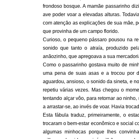
frondoso bosque. A mamãe passarinho dizi
ave poder voar a elevadas alturas. Todavi
com atenção as explicações de sua mãe, poi
que provinha de um campo florido.
Curioso, o pequeno pássaro pousou na rel
sonido que tanto o atraía, produzido p
anãozinho, que apregoava a sua mercadori
Como o passarinho gostava muito de minho
uma pena de suas asas e a trocou por d
aguardou, ansioso, o sonido da sineta, e n
repetiu várias vezes. Mas chegou o mom
tentando alçar vôo, para retornar ao ninho
a arrastar-se, ao invés de voar. Havia tro
Esta fábula traduz, primeiramente, o est
trocaram o bem-estar econômico e social c
algumas minhocas porque lhes convinha