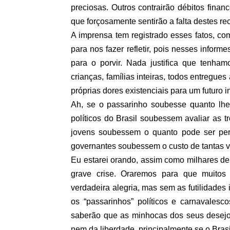
preciosas. Outros contrairão débitos financ
que forçosamente sentirão a falta destes re
A imprensa tem registrado esses fatos, co
para nos fazer refletir, pois nesses infor
para o porvir. Nada justifica que tenha
crianças, famílias inteiras, todos entregue
próprias dores existenciais para um futuro 
Ah, se o passarinho soubesse quanto lhe 
políticos do Brasil soubessem avaliar as t
jovens soubessem o quanto pode ser perd
governantes soubessem o custo de tantas vi
Eu estarei orando, assim como milhares de
grave crise. Oraremos para que muito
verdadeira alegria, mas sem as futilidades
os “passarinhos” políticos e carnavalesco
saberão que as minhocas dos seus desejo
nem da liberdade, principalmente se o Brasil