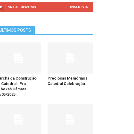
96,100
Inscritos
INSCREVER
ÚLTIMOS POSTS
rcha da Construção
Preciosas Memórias |
 Catedral | Pra.
Catedral Celebração
ebekah Câmara
/05/2025.