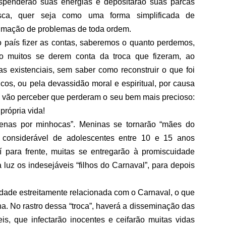
espenderão suas energias e depositarão suas parcas
sca, quer seja como uma forma simplificada de
imação de problemas de toda ordem.
o país fizer as contas, saberemos o quanto perdemos,
do muitos se derem conta da troca que fizeram, ao
s existenciais, sem saber como reconstruir o que foi
icos, ou pela devassidão moral e espiritual, por causa
 vão perceber que perderam o seu bem mais precioso:
própria vida!
penas por minhocas”. Meninas se tornarão “mães do
 considerável de adolescentes entre 10 e 15 anos
í para frente, muitas se entregarão à promiscuidade
à luz os indesejáveis “filhos do Carnaval”, para depois
lidade estreitamente relacionada com o Carnaval, o que
ha. No rastro dessa “troca”, haverá a disseminação das
is, que infectarão inocentes e ceifarão muitas vidas