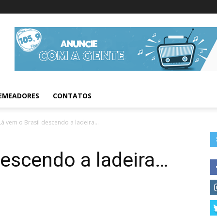
Informações da Fig
EMEADORES
CONTATOS
Lá vem o Brasil descendo a ladeira…
descendo a ladeira…