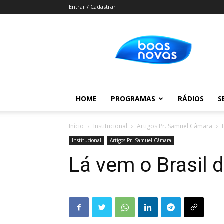
Entrar / Cadastrar
Boas
Novas
HOME
PROGRAMAS
RÁDIOS
S
Início
Institucional
Artigos Pr. Samuel Câmara
Institucional
Artigos Pr. Samuel Câmara
Lá vem o Brasil 