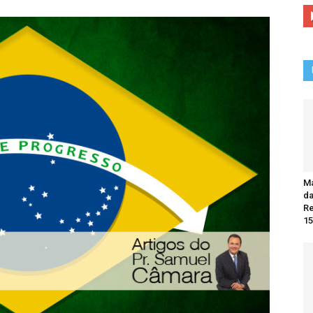
Ma
da
R
15