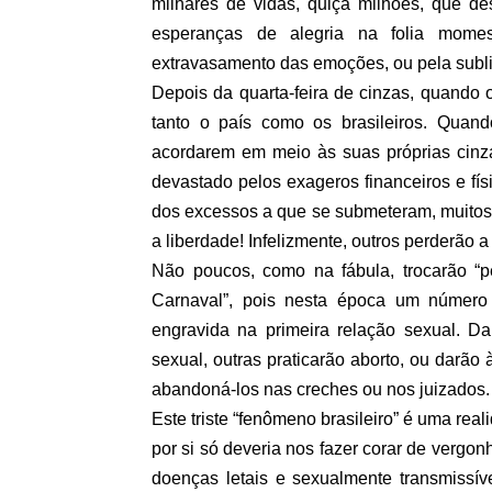
milhares de vidas, quiçá milhões, que d
esperanças de alegria na folia mome
extravasamento das emoções, ou pela subl
Depois da quarta-feira de cinzas, quando 
tanto o país como os brasileiros. Quan
acordarem em meio às suas próprias cinza
devastado pelos exageros financeiros e fís
dos excessos a que se submeteram, muitos
a liberdade! Infelizmente, outros perderão a 
Não poucos, como na fábula, trocarão “
Carnaval”, pois nesta época um número
engravida na primeira relação sexual. Da
sexual, outras praticarão aborto, ou darão 
abandoná-los nas creches ou nos juizados.
Este triste “fenômeno brasileiro” é uma rea
por si só deveria nos fazer corar de vergon
doenças letais e sexualmente transmissíve