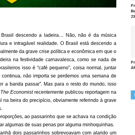
Pr
Bi
23
Brasil descendo a ladeira… Não, não é da música
ura e intragável realidade. O Brasil está descendo a
ipalmente da grave crise política e econômica em que o
deira na festividade carnavalesca, como se nada de
Pr
asileiros isso é “café pequeno”, coisa normal, juntar
Ál
a continua, não importa se perdemos uma semana de
 ver a banda passar”. Mas para o resto do mundo, isso
a
The Economist
recentemente publicou reportagem na
al na beira do precipício, obviamente referindo à grave
.
proporções, ao passarinho que se achava na condição
car algumas de suas penas por alguma minhoquinhas.
anhã dois passarinhos sobrevoavam com alarido um