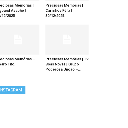
eciosas Memórias |
Preciosas Memórias |
gband Asaphe |
Carlinhos Félix |
/12/2025
30/12/2025.
eciosas Memórias –
Preciosas Memórias | TV
varo Tito.
Boas Novas | Grupo
Poderosa Unção –...
INSTAGRAM