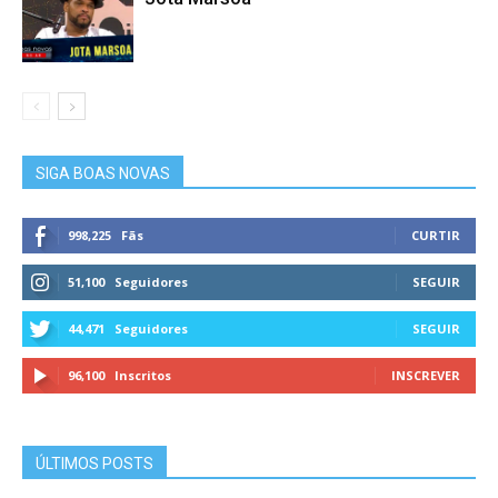
SIGA BOAS NOVAS
998,225
Fãs
CURTIR
51,100
Seguidores
SEGUIR
44,471
Seguidores
SEGUIR
96,100
Inscritos
INSCREVER
ÚLTIMOS POSTS