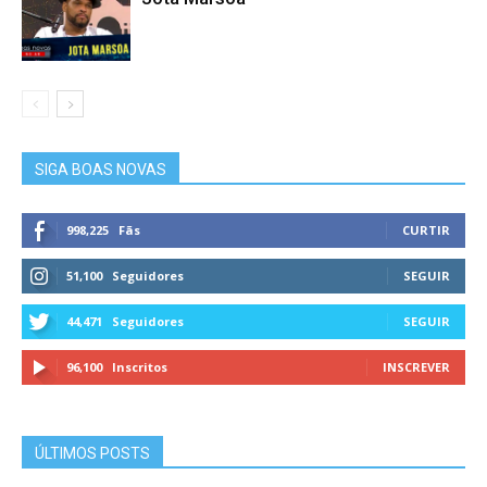
SIGA BOAS NOVAS
998,225
Fãs
CURTIR
51,100
Seguidores
SEGUIR
44,471
Seguidores
SEGUIR
96,100
Inscritos
INSCREVER
ÚLTIMOS POSTS