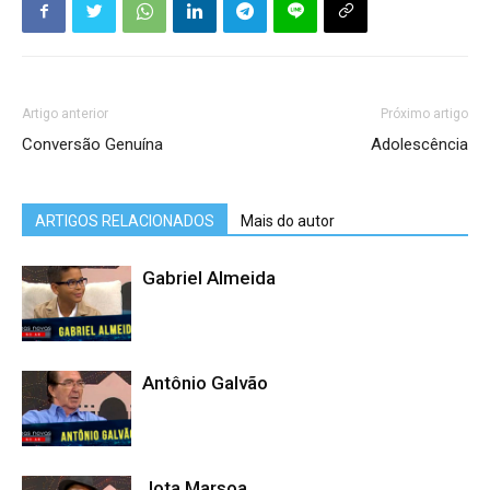
Artigo anterior
Próximo artigo
Conversão Genuína
Adolescência
ARTIGOS RELACIONADOS
Mais do autor
Gabriel Almeida
Antônio Galvão
Jota Marsoa