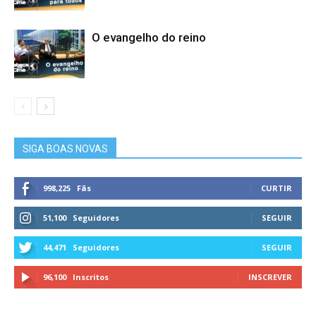
O evangelho do reino
SIGA BOAS NOVAS
998,225
Fãs
CURTIR
51,100
Seguidores
SEGUIR
44,471
Seguidores
SEGUIR
96,100
Inscritos
INSCREVER