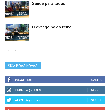
Saúde para todos
O evangelho do reino
SIGA BOAS NOVAS
998,225
Fãs
CURTIR
51,100
Seguidores
SEGUIR
44,471
Seguidores
SEGUIR