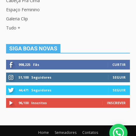
Cabeça Pra Cima
Espaço Feminino
Galeria Clip
Tudo +
SIGA BOAS NOVAS
998,225
Fãs
CURTIR
51,100
Seguidores
SEGUIR
44,471
Seguidores
SEGUIR
96,100
Inscritos
INSCREVER
Home
Semeadores
Contatos