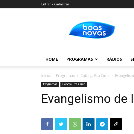
Entrar / Cadastrar
Boas
Novas
HOME
PROGRAMAS
RÁDIOS
S
Início
Programas
Cabeça Pra Cima
Evangelis
Programas
Cabeça Pra Cima
Evangelismo de 