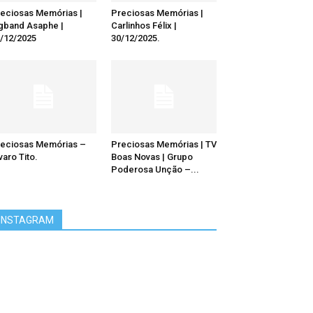
eciosas Memórias |
Preciosas Memórias |
gband Asaphe |
Carlinhos Félix |
/12/2025
30/12/2025.
eciosas Memórias –
Preciosas Memórias | TV
varo Tito.
Boas Novas | Grupo
Poderosa Unção –...
INSTAGRAM