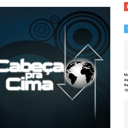
Ma
da
R
15