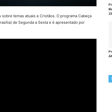
Pr
Bi
23
 sobre temas atuais e Cristãos. O programa Cabeça
Brasília) de Segunda a Sexta e é apresentado por
Pr
Ál