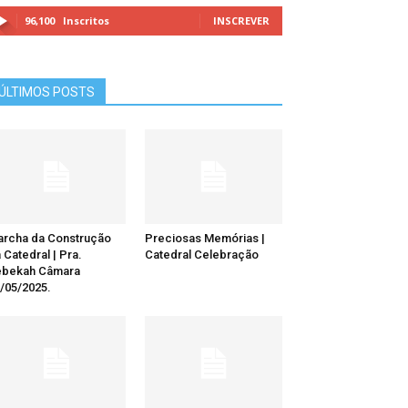
96,100
Inscritos
INSCREVER
ÚLTIMOS POSTS
rcha da Construção
Preciosas Memórias |
 Catedral | Pra.
Catedral Celebração
ebekah Câmara
/05/2025.