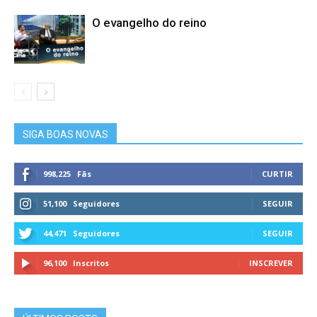
O evangelho do reino
SIGA BOAS NOVAS
998,225
Fãs
CURTIR
51,100
Seguidores
SEGUIR
44,471
Seguidores
SEGUIR
96,100
Inscritos
INSCREVER