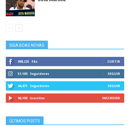
SIGA BOAS NOVAS
998,225
Fãs
CURTIR
51,100
Seguidores
SEGUIR
44,471
Seguidores
SEGUIR
96,100
Inscritos
INSCREVER
ÚLTIMOS POSTS