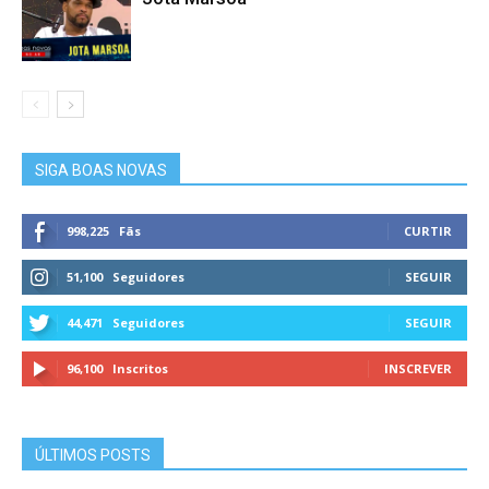
SIGA BOAS NOVAS
998,225
Fãs
CURTIR
51,100
Seguidores
SEGUIR
44,471
Seguidores
SEGUIR
96,100
Inscritos
INSCREVER
ÚLTIMOS POSTS