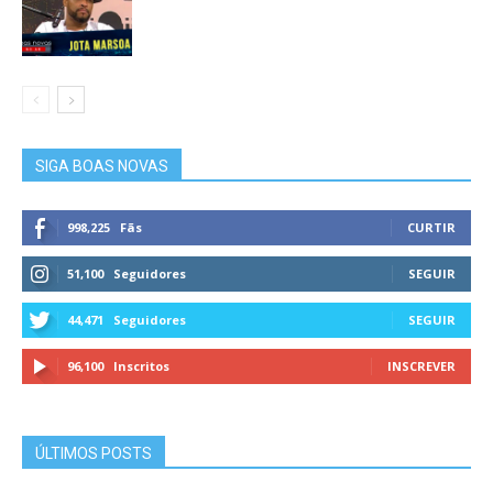
SIGA BOAS NOVAS
998,225
Fãs
CURTIR
51,100
Seguidores
SEGUIR
44,471
Seguidores
SEGUIR
96,100
Inscritos
INSCREVER
ÚLTIMOS POSTS