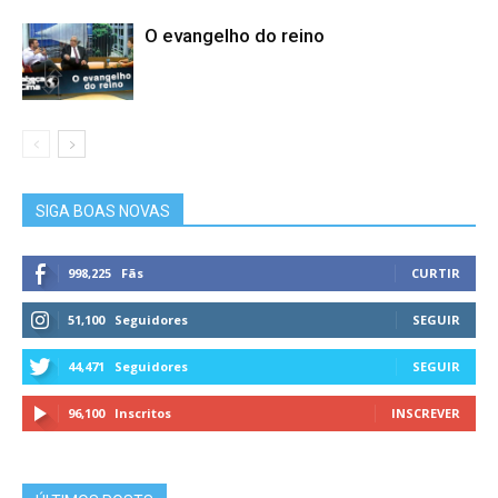
O evangelho do reino
SIGA BOAS NOVAS
998,225
Fãs
CURTIR
51,100
Seguidores
SEGUIR
44,471
Seguidores
SEGUIR
96,100
Inscritos
INSCREVER