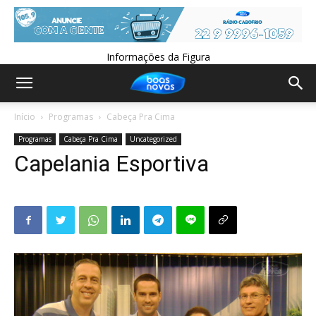
Informações da Figura
Início
Programas
Cabeça Pra Cima
Programas
Cabeça Pra Cima
Uncategorized
Capelania Esportiva