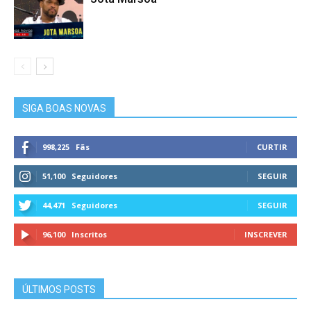
SIGA BOAS NOVAS
998,225
Fãs
CURTIR
51,100
Seguidores
SEGUIR
44,471
Seguidores
SEGUIR
96,100
Inscritos
INSCREVER
ÚLTIMOS POSTS