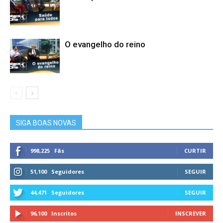
O evangelho do reino
SIGA BOAS NOVAS
998,225
Fãs
CURTIR
51,100
Seguidores
SEGUIR
44,471
Seguidores
SEGUIR
96,100
Inscritos
INSCREVER