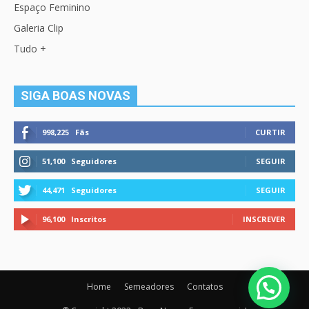
Espaço Feminino
Galeria Clip
Tudo +
SIGA BOAS NOVAS
998,225
Fãs
CURTIR
51,100
Seguidores
SEGUIR
44,471
Seguidores
SEGUIR
96,100
Inscritos
INSCREVER
Home
Semeadores
Contatos