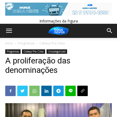
Informações da Figura
Início
Programas
Cabeça Pra Cima
Programas
Cabeça Pra Cima
Uncategorized
A proliferação das
denominações