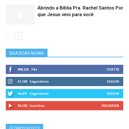
Abrindo a Bíblia Pra. Rachel Santos Por
que Jesus veio para você
SIGA BOAS NOVAS
998,225
Fãs
CURTIR
51,100
Seguidores
SEGUIR
44,471
Seguidores
SEGUIR
96,100
Inscritos
INSCREVER
ÚLTIMOS POSTS