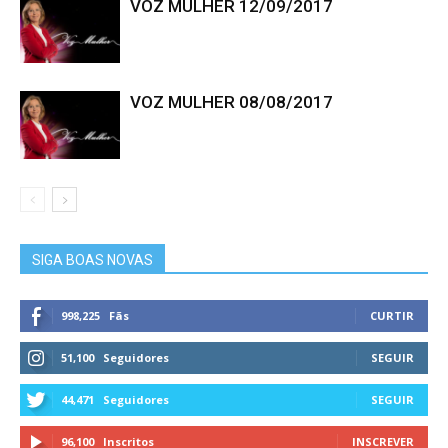
VOZ MULHER 12/09/2017
VOZ MULHER 08/08/2017
SIGA BOAS NOVAS
998,225
Fãs
CURTIR
51,100
Seguidores
SEGUIR
44,471
Seguidores
SEGUIR
96,100
Inscritos
INSCREVER