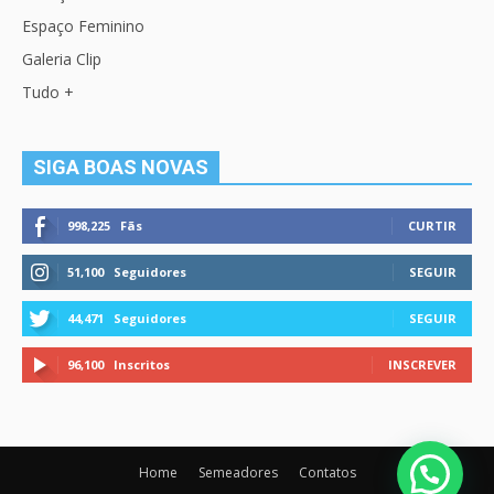
Espaço Feminino
Galeria Clip
Tudo +
SIGA BOAS NOVAS
998,225
Fãs
CURTIR
51,100
Seguidores
SEGUIR
44,471
Seguidores
SEGUIR
96,100
Inscritos
INSCREVER
Home
Semeadores
Contatos