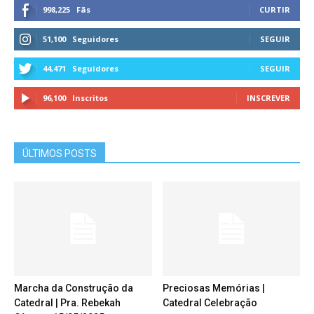
998,225
Fãs
CURTIR
51,100
Seguidores
SEGUIR
44,471
Seguidores
SEGUIR
96,100
Inscritos
INSCREVER
ÚLTIMOS POSTS
Marcha da Construção da
Preciosas Memórias |
Catedral | Pra. Rebekah
Catedral Celebração