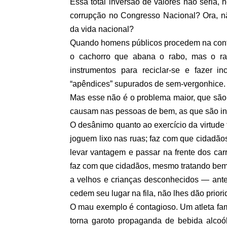
Essa total inversão de valores não seria, 
corrupção no Congresso Nacional? Ora, nã
da vida nacional?
Quando homens públicos procedem na cont
o cachorro que abana o rabo, mas o ra
instrumentos para reciclar-se e fazer in
“apêndices” supurados de sem-vergonhice.
Mas esse não é o problema maior, que são
causam nas pessoas de bem, as que são int
O desânimo quanto ao exercício da virtude
joguem lixo nas ruas; faz com que cidadãos
levar vantagem e passar na frente dos carr
faz com que cidadãos, mesmo tratando bem
a velhos e crianças desconhecidos — antes
cedem seu lugar na fila, não lhes dão pri
O mau exemplo é contagioso. Um atleta fam
torna garoto propaganda de bebida alcoól