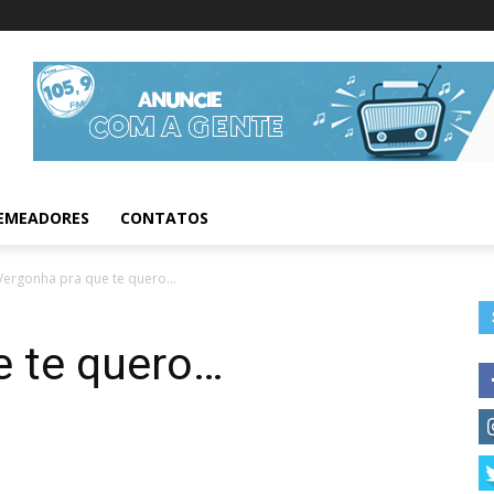
Informações da Fig
EMEADORES
CONTATOS
Vergonha pra que te quero…
e te quero…