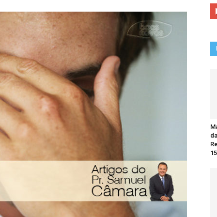
Ma
da
R
15