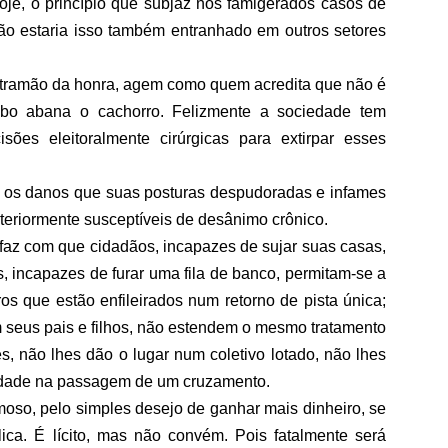
hoje, o princípio que subjaz nos famigerados casos de
o estaria isso também entranhado em outros setores
ramão da honra, agem como quem acredita que não é
bo abana o cachorro. Felizmente a sociedade tem
cisões eleitoralmente cirúrgicas para extirpar esses
 os danos que suas posturas despudoradas e infames
eriormente susceptíveis de desânimo crônico.
 faz com que cidadãos, incapazes de sujar suas casas,
, incapazes de furar uma fila de banco, permitam-se a
os que estão enfileirados num retorno de pista única;
 seus pais e filhos, não estendem o mesmo tratamento
, não lhes dão o lugar num coletivo lotado, não lhes
oridade na passagem de um cruzamento.
oso, pelo simples desejo de ganhar mais dinheiro, se
ica. É lícito, mas não convém. Pois fatalmente será