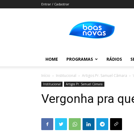
Entrar / Cadastrar
Boas
Novas
HOME
PROGRAMAS
RÁDIOS
S
Início
Institucional
Artigos Pr. Samuel Câmara
Institucional
Artigos Pr. Samuel Câmara
Vergonha pra qu