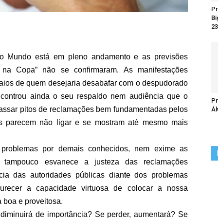
Pr
Bi
23
o Mundo está em pleno andamento e as previsões
na na Copa” não se confirmaram. As manifestações
ensaios de quem desejaria desabafar com o despudorado
encontrou ainda o seu respaldo nem audiência que o
Pr
 passar pitos de reclamações bem fundamentadas pelos
Ál
ses parecem não ligar e se mostram até mesmo mais
s problemas por demais conhecidos, nem exime as
s, tampouco esvanece a justeza das reclamações
ia das autoridades públicas diante dos problemas
curecer a capacidade virtuosa de colocar a nossa
 boa e proveitosa.
diminuirá de importância? Se perder, aumentará? Se