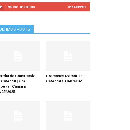
96,100
Inscritos
INSCREVER
ÚLTIMOS POSTS
rcha da Construção
Preciosas Memórias |
 Catedral | Pra.
Catedral Celebração
ebekah Câmara
/05/2025.