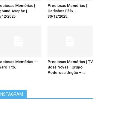
eciosas Memórias |
Preciosas Memórias |
gband Asaphe |
Carlinhos Félix |
/12/2025
30/12/2025.
eciosas Memórias –
Preciosas Memórias | TV
varo Tito.
Boas Novas | Grupo
Poderosa Unção –...
INSTAGRAM