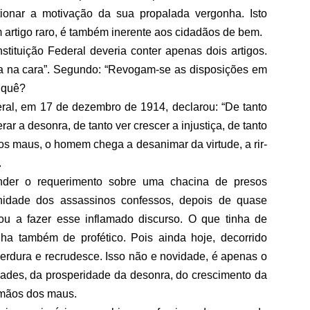
ionar a motivação da sua propalada vergonha. Isto
artigo raro, é também inerente aos cidadãos de bem.
tituição Federal deveria conter apenas dois artigos.
nha na cara”. Segundo: “Revogam-se as disposições em
a quê?
al, em 17 de dezembro de 1914, declarou: “De tanto
erar a desonra, de tanto ver crescer a injustiça, de tanto
s maus, o homem chega a desanimar da virtude, a rir-
.
nder o requerimento sobre uma chacina de presos
nidade dos assassinos confessos, depois de quase
ou a fazer esse inflamado discurso. O que tinha de
nha também de profético. Pois ainda hoje, decorrido
erdura e recrudesce. Isso não e novidade, é apenas o
idades, da prosperidade da desonra, do crescimento da
 mãos dos maus.