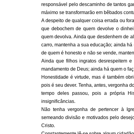
responsável pelo descaminho de tantos ga
máximo se transformarão em bêbados cont
A despeito de qualquer coisa errada ou for
que debochem de quem devolve o dinheiro
quem devolva. Ainda que desdenhem de alg
carro, mantenha a sua educação; ainda há
de quem é honesto e não se vende, manten
Ainda que filhos ingratos desrespeitem e
mandamento de Deus; ainda há quem o fa
Honestidade é virtude, mas é também obri
pois é seu dever. Tenha, antes, vergonha 
tempo deles passou, pois a própria Hi
insignificâncias.
Não tenha vergonha de pertencer à Igr
semeando divisão e motivados pelo dese
Cristo.
Constantemente lê-se sobre algum cidadão 