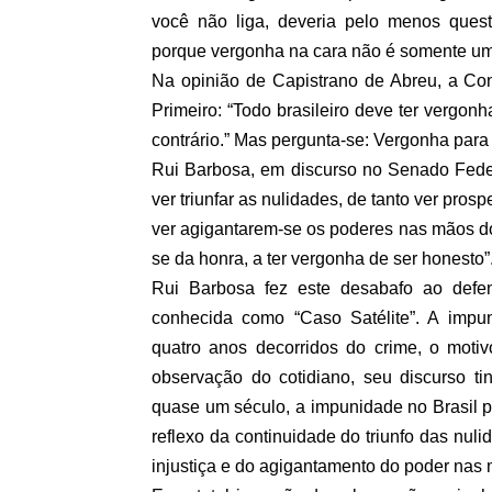
você não liga, deveria pelo menos quest
porque vergonha na cara não é somente um 
Na opinião de Capistrano de Abreu, a Cons
Primeiro: “Todo brasileiro deve ter vergo
contrário.” Mas pergunta-se: Vergonha par
Rui Barbosa, em discurso no Senado Feder
ver triunfar as nulidades, de tanto ver prosp
ver agigantarem-se os poderes nas mãos do
se da honra, a ter vergonha de ser honesto”
Rui Barbosa fez este desabafo ao defe
conhecida como “Caso Satélite”. A impu
quatro anos decorridos do crime, o motiv
observação do cotidiano, seu discurso ti
quase um século, a impunidade no Brasil p
reflexo da continuidade do triunfo das nul
injustiça e do agigantamento do poder nas