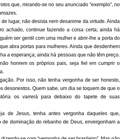
rotos que, mirando-se no seu anunciado “exemplo”, no
umazes.
a de lugar, não desista nem desanime da virtude. Ainda
 achado, continue fazendo a coisa certa; ainda há
uém ser gentil com uma mulher e abrir-lhe a porta do
 que abra portas para mulheres. Ainda que desdenhem
ha a esperança; ainda há pessoas que não têm preço.
 não honrem os próprios pais, seja fiel em cumprir o
ça.
gação. Por isso, não tenha vergonha de ser honesto,
dos desonestos. Quem sabe, um dia se toquem de que o
stória os varrerá para debaixo do tapete de suas
eja de Jesus, tenha antes vergonha daqueles que,
jo de dominação do rebanho de Deus, envergonham a
dizendo-se com “vergonha de ser brasileiro”. Mas não