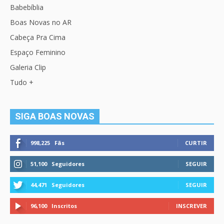
Babebíblia
Boas Novas no AR
Cabeça Pra Cima
Espaço Feminino
Galeria Clip
Tudo +
SIGA BOAS NOVAS
998,225
Fãs
CURTIR
51,100
Seguidores
SEGUIR
44,471
Seguidores
SEGUIR
96,100
Inscritos
INSCREVER