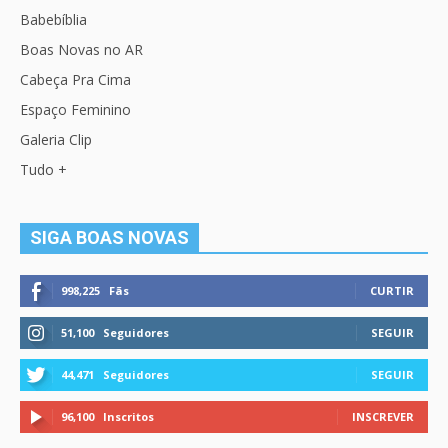
Babebíblia
Boas Novas no AR
Cabeça Pra Cima
Espaço Feminino
Galeria Clip
Tudo +
SIGA BOAS NOVAS
998,225
Fãs
CURTIR
51,100
Seguidores
SEGUIR
44,471
Seguidores
SEGUIR
96,100
Inscritos
INSCREVER