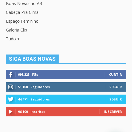
Boas Novas no AR
Cabeça Pra Cima
Espaço Feminino
Galeria Clip
Tudo +
SIGA BOAS NOVAS
998,225
Fãs
CURTIR
51,100
Seguidores
SEGUIR
44,471
Seguidores
SEGUIR
96,100
Inscritos
INSCREVER