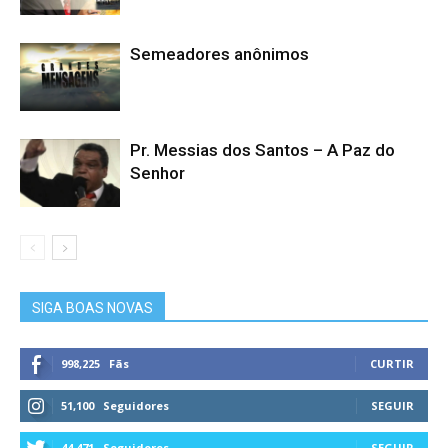
Semeadores anônimos
Pr. Messias dos Santos – A Paz do
Senhor
SIGA BOAS NOVAS
998,225
Fãs
CURTIR
51,100
Seguidores
SEGUIR
44,471
Seguidores
SEGUIR